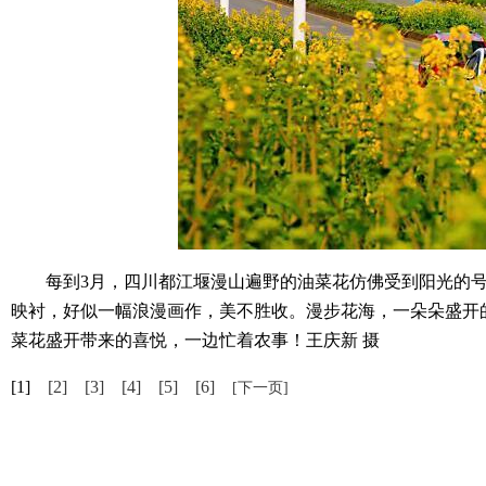
每到3月，四川都江堰漫山遍野的油菜花仿佛受到阳光的号
映衬，好似一幅浪漫画作，美不胜收。漫步花海，一朵朵盛开
菜花盛开带来的喜悦，一边忙着农事！王庆新 摄
[1]
[2]
[3]
[4]
[5]
[6]
[下一页]