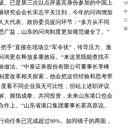
破。已是第三次以点评嘉宾身份参加的中国上
2
展研究会会长宋志平关注到，今年的问询增加
中
江
人大代表、政协委员提问环节：“多方从不同
探
思广益，山东的问询制度更加规范健全了。”
手”直接在现场立“军令状”，传导压力、激
问询更在释放多重效应。“来这里既能查找不
验做法。”中泰证券股份有限公司董事长李峰
制度改革相关探索，他会把这些经验和思考带
角度看不同企业虽无可比性，但站上述职评议
解、握指成拳、共同投资，未来山东港口也会
合作上。”山东省港口集团董事长霍高原说。
动任务已完成超过90%。如同镜子的两面，