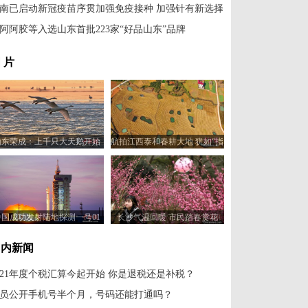
南已启动新冠疫苗序贯加强免疫接种 加强针有新选择
阿阿胶等入选山东首批223家“好品山东”品牌
 片
山东荣成：上千只大天鹅开始
航拍江西泰和春耕大地 犹如“指
北迁
纹”蔚为壮观
中国成功发射陆地探测一号01
长沙气温回暖 市民踏春赏花
组B星
国内新闻
021年度个税汇算今起开始 你是退税还是补税？
员公开手机号半个月，号码还能打通吗？