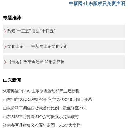
中新网·山东版权及免责声明
专题推荐
辉煌“十三五” 奋进“十四五”
文化山东——中新网山东文化专题
【专题】改革全记录 印象新齐鲁
山东新闻
乘着奥运“冬”风 山东冰雪运动和产业启新程
山东14市党代会密集召开 六市党代会18日同日开幕
山东菏泽下调住房贷款首付比例，最低降至20%
山东2022年将打造20个乡村振兴示范民族村
济南各区县密集公布五年蓝图，未来“大变样”