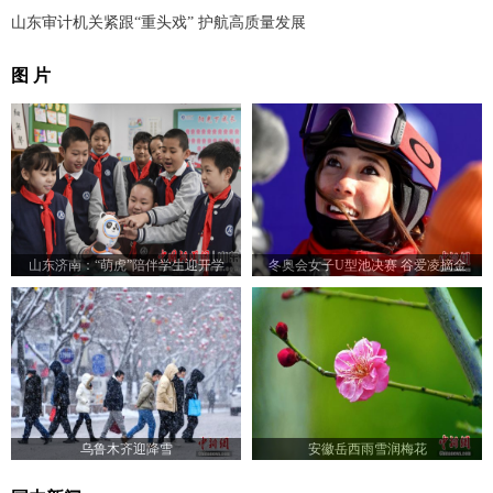
山东审计机关紧跟“重头戏” 护航高质量发展
图 片
山东济南：“萌虎”陪伴学生迎开学
冬奥会女子U型池决赛 谷爱凌摘金
乌鲁木齐迎降雪
安徽岳西雨雪润梅花