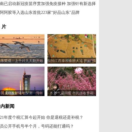
南已启动新冠疫苗序贯加强免疫接种 加强针有新选择
阿阿胶等入选山东首批223家“好品山东”品牌
 片
山东荣成：上千只大天鹅开始
航拍江西泰和春耕大地 犹如“指
北迁
纹”蔚为壮观
中国成功发射陆地探测一号01
长沙气温回暖 市民踏春赏花
组B星
国内新闻
021年度个税汇算今起开始 你是退税还是补税？
员公开手机号半个月，号码还能打通吗？