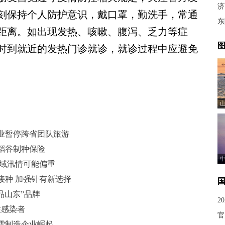
济
刻保持个人防护意识，戴口罩，勤洗手，常通
东
距离。如出现发热、咳嗽、腹泻、乏力等症
图
时到就近的发热门诊就诊，就诊过程中应避免
业暂停跨省团队旅游
稻谷制种保险
流域汛情可能偏重
接种 加强针有新选择
品山东”品牌
2
性感染者
官
雪制造企业崛起