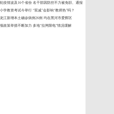
轮疫情波及16个省份 名干部因防控不力被免职、通报
小学教资考试今举行 “双减”会影响“教师热”吗？
龙江新增本土确诊病例26例 均在黑河市爱辉区
项政策举措不断加力 多地“拉闸限电”情况缓解