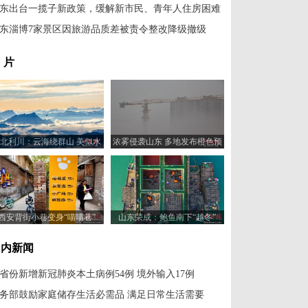
东出台一揽子新政策，缓解新市民、青年人住房困难
东淄博7家景区因旅游品质差被责令整改降级撤级
 片
北利川：云海绕群山 美似水
浓雾侵袭山东 多地发布橙色预
墨画
警
西安背街小巷变身“喵喵巷”
山东荣成：鲍鱼南下“越冬”
国内新闻
1省份新增新冠肺炎本土病例54例 境外输入17例
务部鼓励家庭储存生活必需品 满足日常生活需要