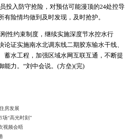
防人员投入防守抢险，对预估可能漫顶的24处控导
所有险情均做到及时发现，及时抢护。
刚性约束制度，继续实施深度节水控水行
快论证实施南水北调东线二期胶东输水干线、
、蓄水工程，加强区域水网互联互通，不断提
力。”刘中会说。(方垒)(完)
赁住房发展
市场“高光时刻”
次视频会晤
港