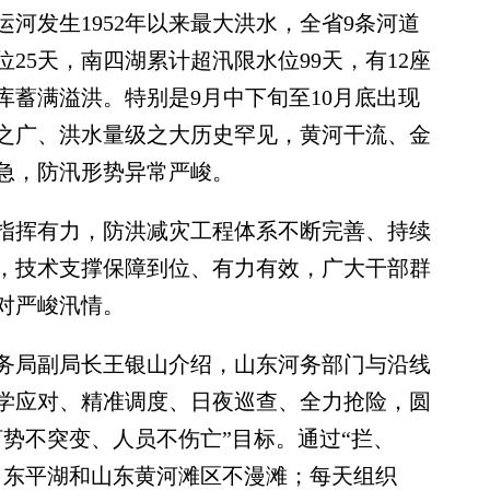
运河发生1952年以来最大洪水，全省9条河道
25天，南四湖累计超汛限水位99天，有12座
水库蓄满溢洪。特别是9月中下旬至10月底出现
之广、洪水量级之大历史罕见，黄河干流、金
急，防汛形势异常严峻。
挥有力，防洪减灾工程体系不断完善、持续
，技术支撑保障到位、有力有效，广大干部群
对严峻汛情。
局副局长王银山介绍，山东河务部门与沿线
学应对、精准调度、日夜巡查、全力抢险，圆
势不突变、人员不伤亡”目标。通过“拦、
了东平湖和山东黄河滩区不漫滩；每天组织