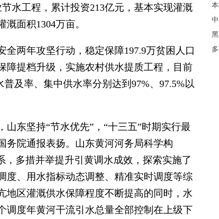
本
业节水工程，累计投资213亿元，基本实现灌溉
中
溉面积1304万亩。
黑
全两年攻坚行动，稳定保障197.9万贫困人口
多
水保障提档升级，实施农村供水提质工程，目前
水普及率、集中供水率分别达到97%、97.5%以
东坚持“节水优先”，“十三五”时期实行最
国务院通报表扬。山东黄河河务局科学构
体系，多措并举提升引黄调水成效，探索实施了
调度、用水指标动态调整、精准实时调度等综
亢地区灌溉供水保障程度不断提高的同时，水
个调度年黄河干流引水总量全部控制在上级下