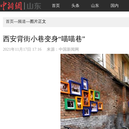
首页
头条
山东
国内
首页
—
频道
—图片正文
西安背街小巷变身“喵喵巷”
2021年11月17日 17:16 来源：
中国新闻网