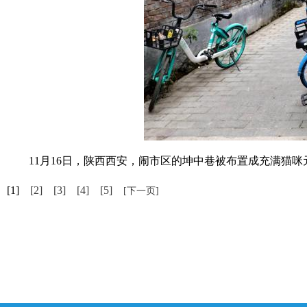
11月16日，陕西西安，闹市区的坤中巷被布置成充满猫咪元
[1]
[2]
[3]
[4]
[5]
[下一页]