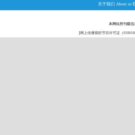
关于我们
About us
本网站所刊载信
[
网上传播视听节目许可证（0106168