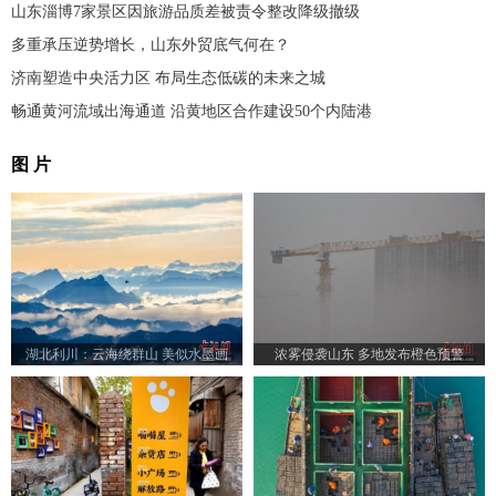
山东淄博7家景区因旅游品质差被责令整改降级撤级
多重承压逆势增长，山东外贸底气何在？
济南塑造中央活力区 布局生态低碳的未来之城
畅通黄河流域出海通道 沿黄地区合作建设50个内陆港
图 片
湖北利川：云海绕群山 美似水墨画
浓雾侵袭山东 多地发布橙色预警