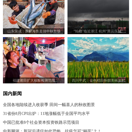
山东荣成：新鲜海鱼走俏中秋市场
“灿都”临近浙江 杭州“黑云压城”
福建莆田扩大核酸检测范围
四川平武：金色稻田扮靓美丽乡村
国内新闻
全国各地陆续进入收获季 田间一幅喜人的秋收图景
31省份8月CPI出炉：11地涨幅低于全国平均水平
中国已批准8个社会资本投资铁路示范项目
中新网评：新冠后遗症如此恐怖，抗疫怎可“躺平”？！