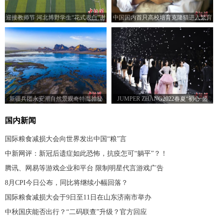
迎接教师节 河北博野学生“花式表白”谢
中国国内首只高校培育克隆猫进入繁育
师恩
研究阶段
新疆兵团永安湖自然景观奇特而神秘
JUMPER ZHANG2022春夏“初心·盛
放”主题时装发布会举行
国内新闻
国际粮食减损大会向世界发出中国“粮”言
中新网评：新冠后遗症如此恐怖，抗疫怎可“躺平”？！
腾讯、网易等游戏企业和平台 限制明星代言游戏广告
8月CPI今日公布，同比将继续小幅回落？
国际粮食减损大会于9日至11日在山东济南市举办
中秋国庆能否出行？“二码联查”升级？官方回应