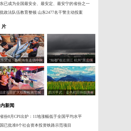
东已成为全国最安全、最安定、最安宁的省份之一
批政法队伍教育整顿 山东2477名干警主动投案
 片
山东荣成：新鲜海鱼走俏中秋
“灿都”临近浙江 杭州“黑云压
市场
城”
福建莆田扩大核酸检测范围
四川平武：金色稻田扮靓美丽
乡村
国内新闻
1省份8月CPI出炉：11地涨幅低于全国平均水平
国已批准8个社会资本投资铁路示范项目