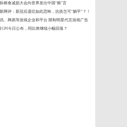
际粮食减损大会向世界发出中国“粮”言
新网评：新冠后遗症如此恐怖，抗疫怎可“躺平”？！
讯、网易等游戏企业和平台 限制明星代言游戏广告
月CPI今日公布，同比将继续小幅回落？