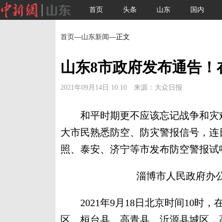
首页
头条
山东
国内
首页
—
山东新闻
—正文
山东8市政府发布通告！
2021年09月14日 10:10 来源：大众日报
和平时期更不应该忘记战争和灾难
大市民熟悉防空、防灾警报信号，连
照、泰安、济宁等市发布防空警报试鸣
淄博市人民政府办
2021年9月18日北京时间10时
区、桓台县、高青县、沂源县城区，