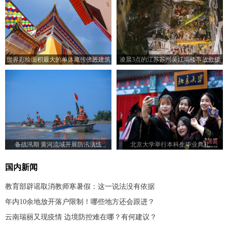
世界彩绘面积最大的单体藏传佛殿建筑
凌晨3点的江苏苏州吴江塌楼事故救援
在青海被认证
现场
备战汛期 黄河流域开展防汛演练
北京大学举行本科生毕业典礼
国内新闻
教育部辟谣取消教师寒暑假：这一说法没有依据
年内10余地放开落户限制！哪些地方还会跟进？
云南瑞丽又现疫情 边境防控难在哪？有何建议？