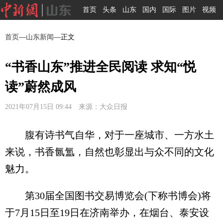
首页
头条
山东
国内
国际
图片
视频
首页
—
山东新闻
—正文
“书香山东”推进全民阅读 求知“悦
读”蔚然成风
2021年07月15日 09:44 来源：大众日报
腹有诗书气自华，对于一座城市、一方水土
来说，书香氤氲，自然也彰显出与众不同的文化
魅力。
第30届全国图书交易博览会(下称书博会)将
于7月15日至19日在济南举办，在烟台、泰安设