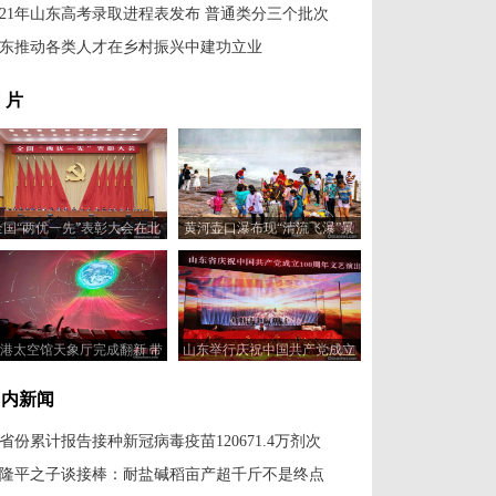
021年山东高考录取进程表发布 普通类分三个批次
东推动各类人才在乡村振兴中建功立业
 片
全国“两优一先”表彰大会在北
黄河壶口瀑布现“清流飞瀑”景
京举行
观
港太空馆天象厅完成翻新 带
山东举行庆祝中国共产党成立
来无缝拼接屏幕新体验
100周年文艺演出
国内新闻
1省份累计报告接种新冠病毒疫苗120671.4万剂次
隆平之子谈接棒：耐盐碱稻亩产超千斤不是终点