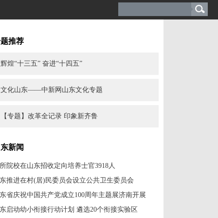
专题推荐
辉煌“十三五” 奋进“十四五”
文化山东——中新网山东文化专题
【专题】改革全记录 印象新齐鲁
山东新闻
2所院校在山东招收定向培养士官3918人
东推进在村(居)民委员会设立公共卫生委员会
东省庆祝中国共产党成立100周年主题展济南开展
东启动幼小衔接行动计划 遴选20个衔接实验区