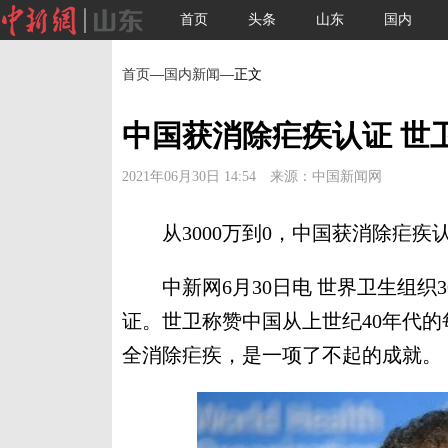
首页
头条
山东
国内
首页
—
国内新闻
—正文
中国获消除疟疾认证 世
2021年06月30日 14:54 来源：中国新闻网
从3000万到0，中国获消除疟疾认
中新网6月30日电 世界卫生组织
证。世卫称赞中国从上世纪40年代的每
全消除疟疾，是一项了不起的成就。