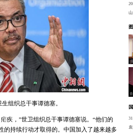
2
山
图
香
卫生组织总干事谭德塞。
疾，”世卫组织总干事谭德塞说。“他们的
3
袁
性的持续行动才取得的。中国加入了越来越多