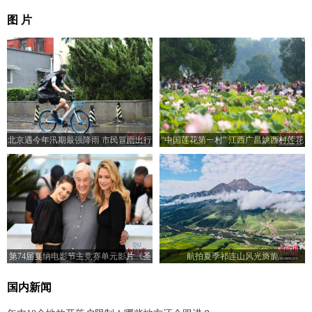
图 片
北京遇今年汛期最强降雨 市民冒雨出行
“中国莲花第一村” 江西广昌姚西村莲花
盛开 游客纷至沓来
第74届戛纳电影节主竞赛单元影片《圣
航拍夏季祁连山风光旖旎
母》主创人员亮相
国内新闻