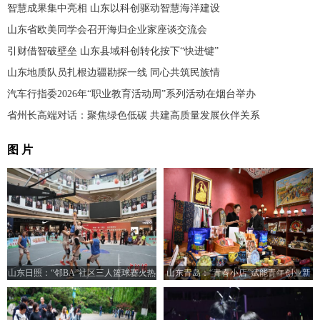
智慧成果集中亮相 山东以科创驱动智慧海洋建设
山东省欧美同学会召开海归企业家座谈交流会
引财借智破壁垒 山东县域科创转化按下“快进键”
山东地质队员扎根边疆勘探一线 同心共筑民族情
汽车行指委2026年“职业教育活动周”系列活动在烟台举办
省州长高端对话：聚焦绿色低碳 共建高质量发展伙伴关系
图 片
山东日照：“邻BA”社区三人篮球赛火热
山东青岛：“青春小店”赋能青年创业新
开打
活力