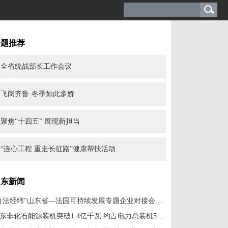
专题推荐
全省统战部长工作会议
飞阅齐鲁·冬季如此多娇
聚焦“十四五” 展现新担当
“连心工程 重走长征路”健康帮扶活动
山东新闻
“鲁法经纬”山东省—法国可持续发展专题企业对接会在济南举行
山东非化石能源装机突破1.4亿千瓦 约占电力总装机55%