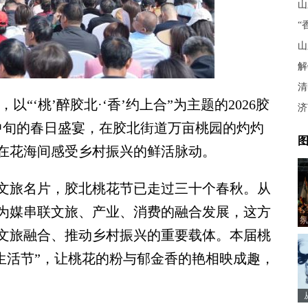
“
山
清
“‘桃’醉胶北·‘香’约上合”为主题的2026胶
中旬的春日盛宴，在胶北街道万亩桃园的灼灼
图
在花海间感受乡村振兴的鲜活脉动。
旅名片，胶北桃花节已走过三十个春秋。从
为媒串联文旅、产业、消费的融合发展，这方
氛
文旅融合、推动乡村振兴的重要载体。本届桃
生活节”，让桃花的粉与郁金香的艳相映成趣，