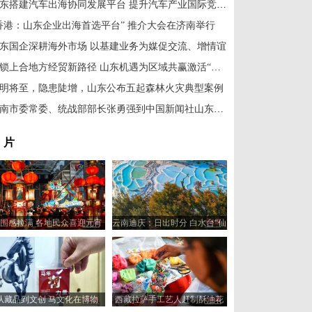
山东搭建汽车出海协同发展平台 提升汽车产业国际竞争力
香港：山东企业出海首选平台” 推介大会在济南举行
东国企深耕海外市场 以基建业务为媒促交流、增情谊
解锁上合地方经贸新路径 山东机遇为区域共赢激活“新引擎”
明将至，隐患陡增，山东公布五起森林火灾典型案例
济南市委常委、统战部部长张勇强到中国新闻社山东分社走访调研
 片
围感拉满 各地民众喜迎元宵
云南迪庆：日出时分 白水台“仙
佳节
人遗田”染金边
从藏品到文创 马文化在博物
西藏拉萨手工艺人赶制酥油花