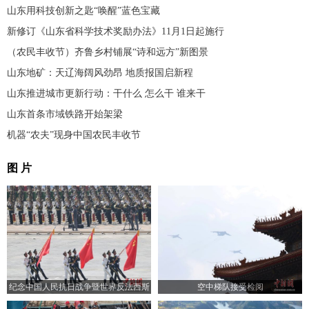
山东用科技创新之匙“唤醒”蓝色宝藏
新修订《山东省科学技术奖励办法》11月1日起施行
（农民丰收节）齐鲁乡村铺展“诗和远方”新图景
山东地矿：天辽海阔风劲昂 地质报国启新程
山东推进城市更新行动：干什么 怎么干 谁来干
山东首条市域铁路开始架梁
机器“农夫”现身中国农民丰收节
图 片
纪念中国人民抗日战争暨世界反法西斯
空中梯队接受检阅
战争胜利80周年大会举行