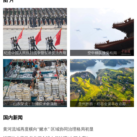
图 片
纪念中国人民抗日战争暨世界反法西斯
空中梯队接受检阅
战争胜利80周年大会举行
山东荣成：秋捕归来鱼满舱
贵州黔西：稻谷金黄丰收在即
国内新闻
黄河流域再度横向“赌水” 区域协同治理格局初显