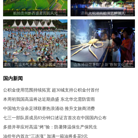
航拍贵州黔西盛夏田园风光
济南大明湖画船演艺醉游人
重庆：高温天气来袭 水上乐园成消暑纳
山东博物馆暑期“上新”数智文化展厅
凉好去处
国内新闻
公积金使用范围持续拓宽 超30城支持公积金付首付
本周初我国高温将达近期鼎盛 东北华北需防雷雨
中国地方业余足球联赛热浪涌动 推升文旅商消费
七三一部队原成员83分钟口述证言首次在中国国内公布
多措并举应对高温“烤”验：防暑降温保生产保民生
油价年内首次“三连涨” 加满一箱油将多花9元