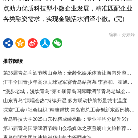
点助力优质科技型小微企业发展，精准匹配企业
各类融资需求，实现金融活水润泽小微。(完)
编辑：孙婷婷
推荐阅读
第35届青岛啤酒节崂山会场：全龄化娱乐体验让海内外游客尽享节庆魅力
汇丰全国青少年高尔夫球冠军赛青岛站落幕 李嘉和、霍旭冉获男女A组冠军
“漫步老城，漫饮青岛”第35届青岛国际啤酒节青岛老城会场启幕
山东青岛“演唱会热”持续升温 多方联动护航彰显城市温度
探索“工会+社会组织”精准帮扶 青岛市总工会创新东西部协作新模式
青岛科技大学2025山东投档成绩亮眼：专业平均分提升5分
第35届青岛国际啤酒节崂山会场媒体之夜暨崂山文旅推荐官颁奖仪式举行
青岛能源集团加速推进华电热力管网改造