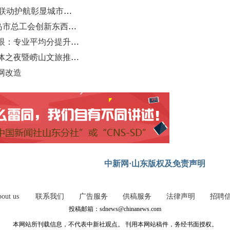
山东青岛“演唱会热”持续升温 多方联动护航彰显城市温度
探索“工会+社会组织”精准帮扶 青岛市总工会创新东西部协作新模式
青岛科技大学2025山东投档成绩亮眼：专业平均分提升5分
第35届青岛国际啤酒节崂山会场媒体之夜暨崂山文旅推荐官颁奖仪式举行
网改造
中新网·山东版权及免责声明
out us
联系我们
广告服务
供稿服务
法律声明
招聘
投稿邮箱：sdnews@chinanews.com
本网站所刊载信息，不代表中新社观点。 刊用本网站稿件，务经书面授权。