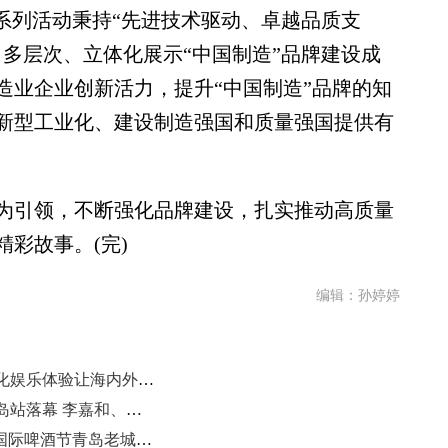
列活动秉持“先进技术驱动、卓越品质支
多层次、立体化展示“中国制造”品牌建设成
造业企业创新活力，提升“中国制造”品牌的知
新型工业化、建设制造强国和质量强国提供有
引领，不断强化品牌建设，扎实推动高质量
彩故事。(完)
编辑：孙婷婷
第35届青岛啤酒节崂山会场：全龄化娱乐体验让海内外游客尽享节庆魅力
汇丰全国青少年高尔夫球冠军赛青岛站落幕 李嘉和、霍旭冉获男女A组冠军
“漫步老城，漫饮青岛”第35届青岛国际啤酒节青岛老城会场启幕