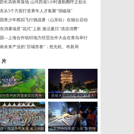
邯长高铁将落地 山河四省1小时通勤圈呼之欲出
东从5个方面打造青年人才集聚“强磁场”
国青少年模拟飞行挑战赛（山东站）在烟台启动
东消暑场景“花式”上新 激活夏日“清凉消费”
国—上海合作组织地方经贸合作大会在青岛举行
南未来产业的“历城答卷”：抢先机、布新局
 片
航拍贵州黔西盛夏田园风光
济南大明湖画船演艺醉游人
庆：高温天气来袭 水上乐园
山东博物馆暑期“上新”数智文