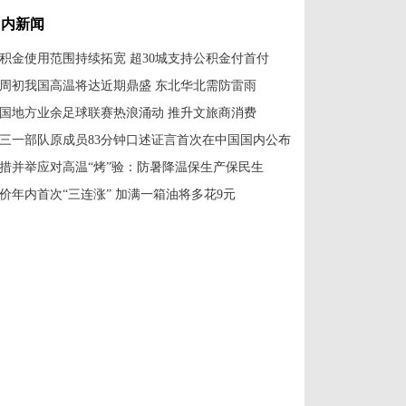
成消暑纳凉好去处
化展厅
国内新闻
积金使用范围持续拓宽 超30城支持公积金付首付
周初我国高温将达近期鼎盛 东北华北需防雷雨
国地方业余足球联赛热浪涌动 推升文旅商消费
三一部队原成员83分钟口述证言首次在中国国内公布
措并举应对高温“烤”验：防暑降温保生产保民生
价年内首次“三连涨” 加满一箱油将多花9元