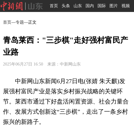
首页
头条
山东
国内
国际
图片
视频
首页
—
专题
—正文
青岛莱西："三步棋"走好强村富民产
业路
2025年06月27日 16:50 来源：中新网山东
中新网山东新闻6月27日电(张婧 朱天麒)发
展强村富民产业是落实乡村振兴战略的关键环
节。莱西市通过下好盘活闲置资源、社会力量合
作、发展方式创新这“三步棋”，走出了一条乡村
振兴的新路子。