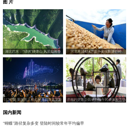
图 片
湖北巴东：“绿绸”绕青山 风景如画卷
河北阜城42.4万亩小麦收割进行时
11787架 重庆无人机灯光秀刷新吉尼斯
济南趵突泉公园举办端午民俗体验活动
世界纪录
国内新闻
“蝴蝶”路径复杂多变 登陆时间较常年平均偏早