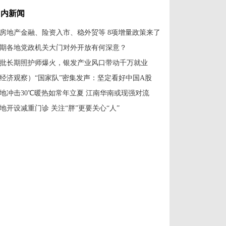
奇观
国内新闻
房地产金融、险资入市、稳外贸等 8项增量政策来了
期各地党政机关大门对外开放有何深意？
批长期照护师爆火，银发产业风口带动千万就业
经济观察）“国家队”密集发声：坚定看好中国A股
地冲击30℃暖热如常年立夏 江南华南或现强对流
地开设减重门诊 关注“胖”更要关心“人”