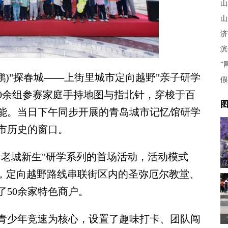
山
山
济
滨
“
)"探春城——上街里城市定向越野"亲子研学
假
00余组参赛家庭手持地图与指北针，穿梭于百
图
能。当日下午同步开展的青岛城市记忆馆研学
市历史的窗口。
老城新生"研学系列的首场活动，活动模式
昆
创，定向越野路线串联街区内的圣弥厄尔教堂、
了50余家特色商户。
少年竞速为核心，设置了趣味打卡、团队闯