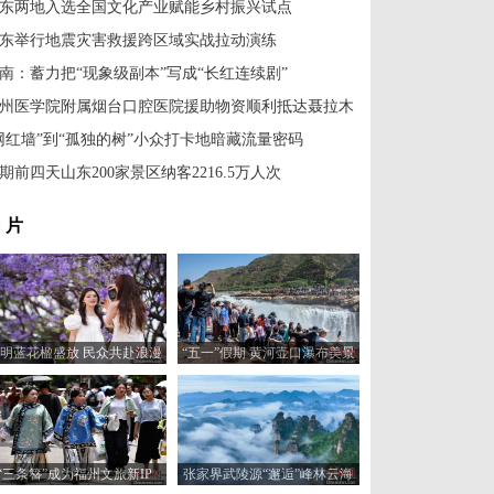
东两地入选全国文化产业赋能乡村振兴试点
东举行地震灾害救援跨区域实战拉动演练
南：蓄力把“现象级副本”写成“长红连续剧”
州医学院附属烟台口腔医院援助物资顺利抵达聂拉木
网红墙”到“孤独的树”小众打卡地暗藏流量密码
期前四天山东200家景区纳客2216.5万人次
 片
明蓝花楹盛放 民众共赴浪漫
“五一”假期 黄河壶口瀑布美景
花约
吸引游客
“三条簪”成为福州文旅新IP
张家界武陵源“邂逅”峰林云海