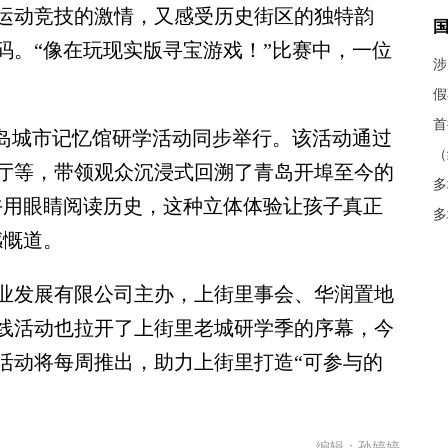
运动竞技的激情，又感受历史街区的独特韵
码。“像在玩现实版寻宝游戏！”比赛中，一位
涉
假
首
岛城市记忆馆研学活动同步举行。该活动通过
（
厅等，带领观众沉浸式回溯了青岛开埠至今的
多
午用眼睛阅读历史，这种立体体验让孩子真正
多
感慨道。
发展有限公司主办，上街里事会、华润置地
线活动也拉开了上街里老城研学季的序幕，今
题活动将每周推出，助力上街里打造“可参与的
编辑：孙婷婷