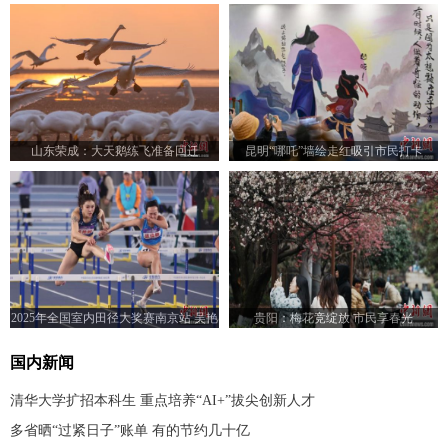
山东荣成：大天鹅练飞准备回迁
昆明“哪吒”墙绘走红吸引市民打卡
2025年全国室内田径大奖赛南京站 吴艳
贵阳：梅花竞绽放 市民享春光
妮斩获女子60米栏冠军
国内新闻
清华大学扩招本科生 重点培养“AI+”拔尖创新人才
多省晒“过紧日子”账单 有的节约几十亿