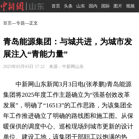
首页
头条
山东
国内
国际
图片
视频
首页
—
专题
—正文
青岛能源集团：与城共进，为城市发
展注入“青能力量”
2025年03月03日 17:22 来源：中新网山东
中新网山东新闻3月3日电(张孝鹏)青岛能源
集团将2025年度工作主题确立为“强基创效改革
发展”，明确了“16513”的工作思路，为该集团全
年工作推进确立了明确的路线图和施工图。从保
暖保供的调度中心、巡检现场到城市更新的设计
单位、建设工地，该集团干部职工以饱满的热