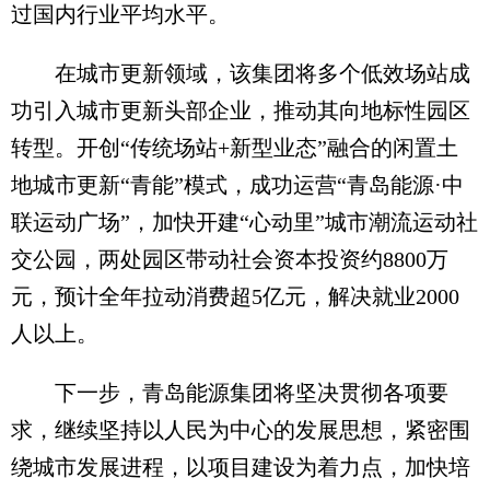
过国内行业平均水平。
在城市更新领域，该集团将多个低效场站成
功引入城市更新头部企业，推动其向地标性园区
转型。开创“传统场站+新型业态”融合的闲置土
地城市更新“青能”模式，成功运营“青岛能源·中
联运动广场”，加快开建“心动里”城市潮流运动社
交公园，两处园区带动社会资本投资约8800万
元，预计全年拉动消费超5亿元，解决就业2000
人以上。
下一步，青岛能源集团将坚决贯彻各项要
求，继续坚持以人民为中心的发展思想，紧密围
绕城市发展进程，以项目建设为着力点，加快培