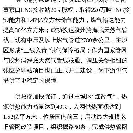
董家口LNG接收站20%股权，取得220万吨LNG接
卸能力和1.47亿立方米储气能力，燃气输送能力
提高36亿立方米；成功投运胶州湾海底天然气管
线，现有中压及以上燃气管道2780余公里，主城
区形成“三线入青”供气保障格局；作为国家管网
与胶州湾海底天然气管线联通、调压关键枢纽的
张应分输站项目也已正式开工建设，为下游供气
提供了更稳定的保障。
供热端加快强链，通过主城区“煤改气”，热
源供热能力裕量达到40%，入网供热面积达到
1.52亿平方米，位居国内前三；启动最大规模老
旧管网改造项目，组织掘路50条，完成供热管网