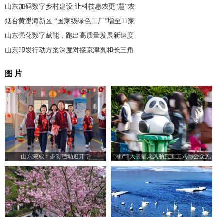
山东加码数字乡村建设 让科技惠农更“慧”农
烟台黄渤海新区 “国家级绿色工厂”增至11家
山东强化数字赋能，跑出高质量发展新速度
山东印发行动方案深度对接京津冀和长三角
图 片
山东荣成：多彩活动迎开学
“港产”大熊猫龙凤胎宝宝正式与公众见
面