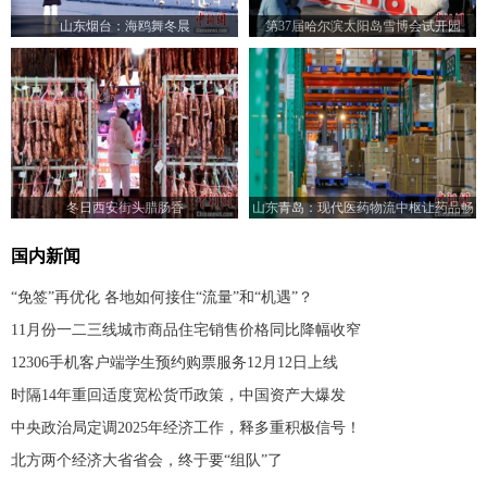
山东烟台：海鸥舞冬晨
第37届哈尔滨太阳岛雪博会试开园
冬日西安街头腊肠香
山东青岛：现代医药物流中枢让药品畅
达全省
国内新闻
“免签”再优化 各地如何接住“流量”和“机遇”？
11月份一二三线城市商品住宅销售价格同比降幅收窄
12306手机客户端学生预约购票服务12月12日上线
时隔14年重回适度宽松货币政策，中国资产大爆发
中央政治局定调2025年经济工作，释多重积极信号！
北方两个经济大省省会，终于要“组队”了