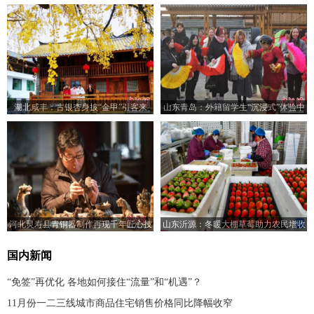
湖北咸丰：古银杏身披“金甲”引客来
山东青岛：外籍留学生“沉浸式”体验中
国乡村之美
河北灵寿县青铜器制作再现千年匠心技
山东沂源：冬暖大棚草莓助力农民增收
艺
国内新闻
“免签”再优化 各地如何接住“流量”和“机遇”？
11月份一二三线城市商品住宅销售价格同比降幅收窄