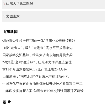
山东大学第二医院
文旅山东
山东新闻
烟台市委党校推行“四位一体”常态化经典研读机制
加快“走出去”，吸引“走进来” 高水平开放勇争先
国家战略交汇叠加，经济大省山东如何勇挑大梁
“海洋蓝”交织“生态绿”，山东加力海洋生态治理
前11个月山东签发RCEP原产地证书20.4万份
山东威海：“南珠北养”孕育海水养殖业新生机
中国石化齐鲁石化鲁油鲁炼转型升级技术改造项目开工
山东印发实施新方案 勾画未来10年交通强国示范区建设
图 片