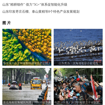
山东“精耕细作” 借力“5G+”体系促智能化升级
山东印发枣庄石榴、泰山黄精等8个特色产业发展规划
图 片
重庆南川山王坪喀斯特国家生态公园上
山东青岛：滨海湿地迎迁徙候鸟
演浪漫秋色
直击海南琼海城区内涝：消防转移受困
电影《失孤》原型郭刚堂之子被拐案二