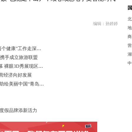
北
编辑：孙婷婷
地
商
营
市工商联召开重点工作推进会 促“两个健康”工作走深走实
湖
 携手成立旅游联盟
中
第34届青岛国际啤酒节崂山会场开幕 裸眼3D秀展现区域活力
民营经济向好发展
山东青岛：人大代表守护绿水青山 助绘美丽中国“青岛画卷”
海度假品牌添新活力