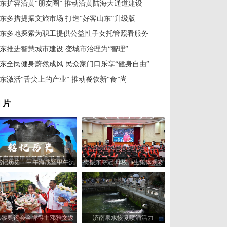
东扩容沿黄“朋友圈” 推动沿黄陆海大通道建设
东多措提振文旅市场 打造“好客山东”升级版
东多地探索为职工提供公益性子女托管照看服务
东推进智慧城市建设 变城市治理为“智理”
东全民健身蔚然成风 民众家门口乐享“健身自由”
东激活“舌尖上的产业” 推动餐饮新“食”尚
 片
铭记历史—甲午海战暨甲午沉
樊振东夺冠 母校师生集体观赛
水下考古展”在山东济南开展
巴黎奥运会金牌得主邓雅文返
济南泉水恢复喷涌活力