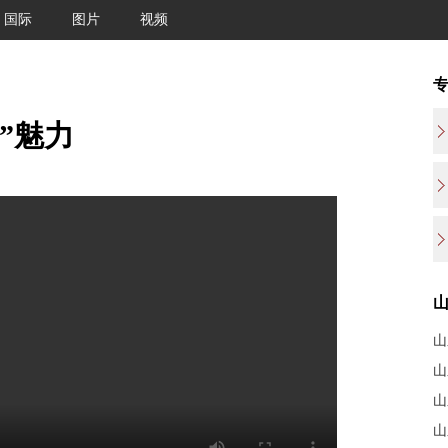
国际
图片
视频
”魅力
山
山
山
山