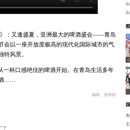
山
山
图
》：又逢盛夏，亚洲最大的啤酒盛会——青岛
节会以一座开放度极高的现代化国际城市的气
独特风景。
从一杯口感绝佳的啤酒开始。在青岛生活多年
酒……
编辑：孙婷婷
夯
王
”？