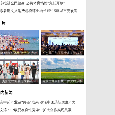
东推进全民健身 公共体育场馆“免低开放”
东暑期文旅消费规模环比增长15% 5座城市受欢迎
 片
山东威海：避暑“亲水游”火热
2024孔子与亚里士多德论坛开
幕
贵阳北站迎暑运大客流
内蒙古扎鲁特旗：仲夏时节的
草原花海
国内新闻
实中药产业链“共链”成果 激活中医药新质生产力
文涛：中欧要在良性竞争中扩大合作实现共赢