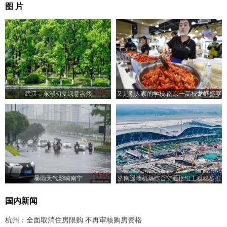
图 片
武汉：东湖初夏绿意盎然
又是别人家的学校 南京一高校龙虾盛宴
登场
暴雨天气影响南宁
济南遥墙机场综合交通枢纽工程稳步推
进
国内新闻
杭州：全面取消住房限购 不再审核购房资格