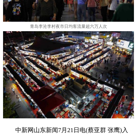
青岛李沧李村夜市日均客流量超六万人次
中新网山东新闻7月21日电(蔡亚群 张鹰)入