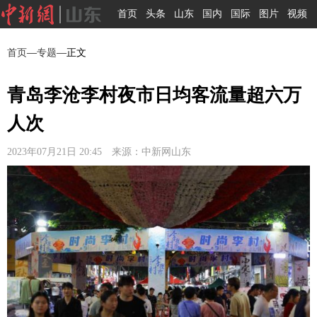
首页
头条
山东
国内
国际
图片
视频
首页
—
专题
—正文
青岛李沧李村夜市日均客流量超六万
人次
2023年07月21日 20:45 来源：中新网山东