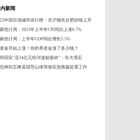
字之美”
国内新闻
023中国百强城市排行榜：京沪领先合肥持续上升
家统计局：2023年上半年CPI同比上涨0.7%
家统计局：上半年GDP同比增长5.5%
老金开始上涨！你的养老金涨了多少钱？
州回应“花34亿元给河道贴瓷砖”：非大理石
忠林到五峰县指导山体滑坡应急救援处置工作