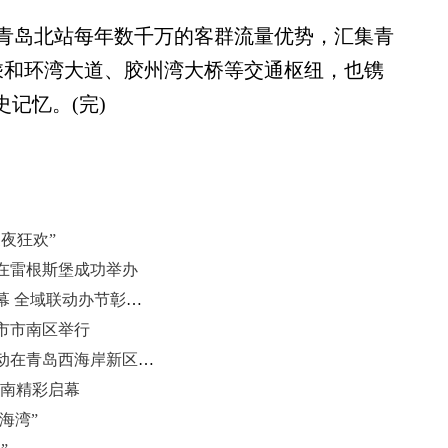
岛北站每年数千万的客群流量优势，汇集青
换乘和环湾大道、胶州湾大桥等交通枢纽，也镌
记忆。(完)
夜狂欢”
在雷根斯堡成功举办
第33届青岛国际啤酒节（崂山）启幕 全域联动办节彰显文旅魅力
岛市市南区举行
全球运动装备创新设计大赛相关活动在青岛西海岸新区举行
市南精彩启幕
海湾”