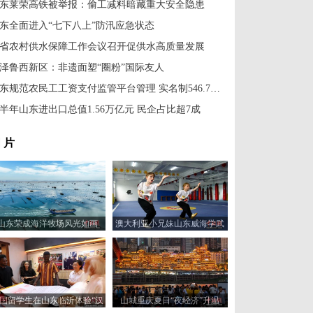
东莱荣高铁被举报：偷工减料暗藏重大安全隐患
东全面进入“七下八上”防汛应急状态
省农村供水保障工作会议召开促供水高质量发展
泽鲁西新区：非遗面塑“圈粉”国际友人
山东规范农民工工资支付监管平台管理 实名制546.7万人
半年山东进出口总值1.56万亿元 民企占比超7成
 片
山东荣成海洋牧场风光如画
澳大利亚小兄妹山东威海学武
术
国留学生在山东临沂体验“汉
山城重庆夏日“夜经济”升温