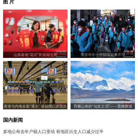
图 片
山东各地“花式”民俗闹元宵
重庆市中小学陆续迎来开学
香港与内地全面“通关” 香园围口岸首次
西藏山南的“仙女之泪”——普姆雍措
实施旅客过关
国内新闻
多地公布去年户籍人口变动 有地区出生人口减少过半