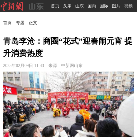
首页
头条
山东
国内
国际
图片
视频
首页
—
专题
—正文
青岛李沧：商圈“花式”迎春闹元宵 提
升消费热度
2023年02月09日 11:43 来源：中新网山东