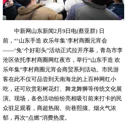
中新网山东新闻2月9日电(蔡亚群) 日
前，“‘山东手造 欢乐年集’李村商圈元宵会
——‘兔’个好彩头”活动正式拉开序幕，青岛市李
沧区依托李村商圈网红夜市，举行“山东手造 欢
乐年集”李村商圈元宵会商贸系列活动。市民游
客在此不仅可品尝到天南海北的上百种网红小
吃，还可欣赏彩树花灯、舞龙舞狮等传统文化展
演。现场，各色活动纷纷亮相吸引前来打卡的民
众驻足观看，商超热闹、街巷熙攘、烟火气浓
郁，再次“点燃”消费热度。