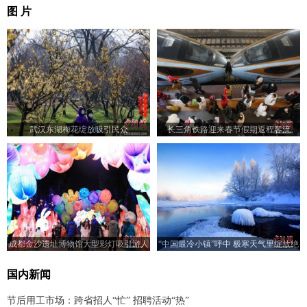
图 片
武汉东湖梅花绽放吸引民众
长三角铁路迎来春节假期返程客流
成都金沙遗址博物馆大型彩灯吸引游人
“中国最冷小镇”呼中 极寒天气里绽放绝
美“冰花”
国内新闻
节后用工市场：跨省招人“忙” 招聘活动“热”