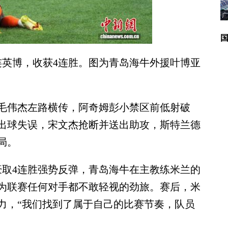
广
英博，收获4连胜。图为青岛海牛外援叶博亚
毛伟杰左路横传，阿奇姆彭小禁区前低射破
杜出球失误，宋文杰抢断并送出助攻，斯特兰德
局。
取4连胜强势反弹，青岛海牛在主教练米兰的
为联赛任何对手都不敢轻视的劲旅。赛后，米
力，“我们找到了属于自己的比赛节奏，队员