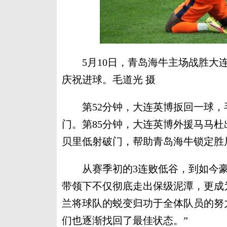
5月10日，青岛海牛主场战胜大连
庆祝进球。毛道光 摄
第52分钟，大连英博扳回一球，
门。第85分钟，大连英博外援马马
贝里低射破门，帮助青岛海牛锁定胜
从赛季初的3连败低谷，到如今豪
带领下不仅彻底走出保级泥潭，更成
兰将球队的蜕变归功于全体队员的努
们也逐渐找回了最佳状态。”