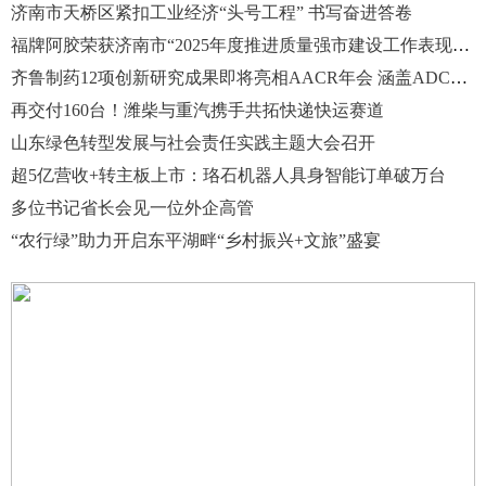
济南市天桥区紧扣工业经济“头号工程” 书写奋进答卷
福牌阿胶荣获济南市“2025年度推进质量强市建设工作表现突出企业”
齐鲁制药12项创新研究成果即将亮相AACR年会 涵盖ADC、TCE等前沿赛道
再交付160台！潍柴与重汽携手共拓快递快运赛道
山东绿色转型发展与社会责任实践主题大会召开
超5亿营收+转主板上市：珞石机器人具身智能订单破万台
多位书记省长会见一位外企高管
“农行绿”助力开启东平湖畔“乡村振兴+文旅”盛宴