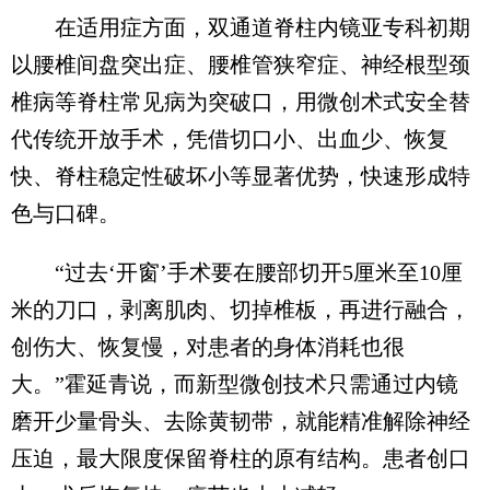
在适用症方面，双通道脊柱内镜亚专科初期
以腰椎间盘突出症、腰椎管狭窄症、神经根型颈
椎病等脊柱常见病为突破口，用微创术式安全替
代传统开放手术，凭借切口小、出血少、恢复
快、脊柱稳定性破坏小等显著优势，快速形成特
色与口碑。
“过去‘开窗’手术要在腰部切开5厘米至10厘
米的刀口，剥离肌肉、切掉椎板，再进行融合，
创伤大、恢复慢，对患者的身体消耗也很
大。”霍延青说，而新型微创技术只需通过内镜
磨开少量骨头、去除黄韧带，就能精准解除神经
压迫，最大限度保留脊柱的原有结构。患者创口