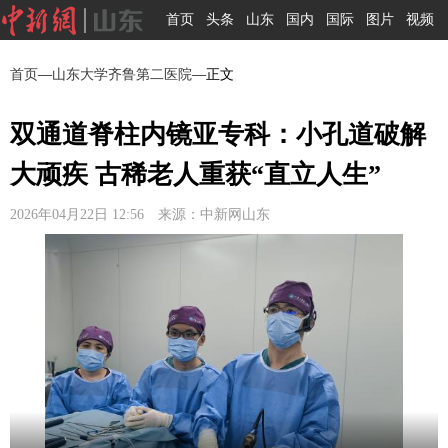
首页
头条
山东
国内
国际
图片
视频
首页
—
山东大学齐鲁第二医院
—正文
双通道脊柱内镜亚专科：小孔道破解
大顽疾 古稀老人重获“直立人生”
2026年04月22日 12:56 来源：中新网山东