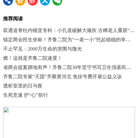
推荐阅读
双通道脊柱内镜亚专科：小孔道破解大顽疾 古稀老人重获“直立人生”
锚定两会民生坐标！齐鲁二院为“一老一小”托起稳稳的幸福！
不止罕见：2000万生命的突围与微光
燃！这就是齐鲁二院速度！
省两会提案掷地有声！齐鲁二院30年坚守书写卫生强基民生答卷
齐鲁二院专家“天团”齐聚黄河北 免挂号费开展公益义诊
透析室里的日与夜
生死竞速 护“心”前行