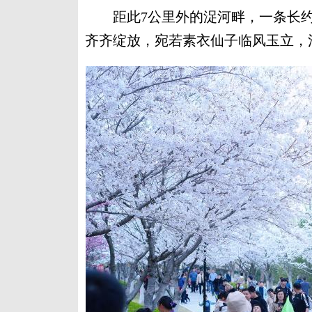
距此7公里外的浞河畔，一条长约70
齐齐绽放，宛若素衣仙子临风玉立，