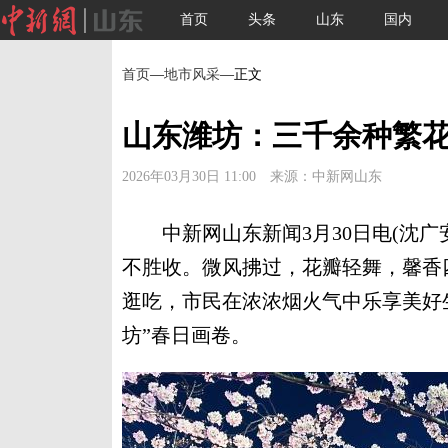
首页
头条
山东
国内
首页
—
地市风采
—正文
山东潍坊：三千余种繁花
2026年03月30日 11:00 来源：中新网山东
中新网山东新闻3月30日电(沈广
不胜收。微风拂过，花瓣轻舞，馨香
逛吃，市民在浓浓烟火气中乐享美好
坊”春日画卷。