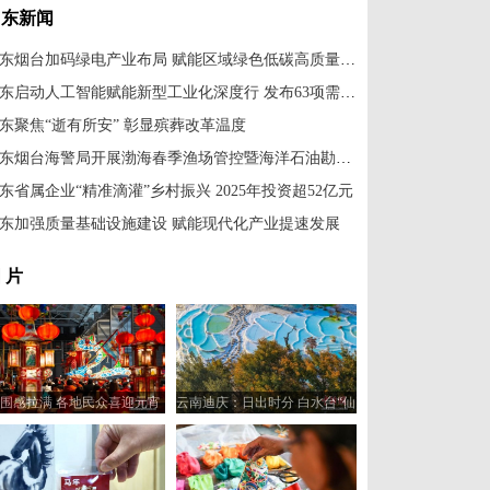
山东新闻
山东烟台加码绿电产业布局 赋能区域绿色低碳高质量发展
山东启动人工智能赋能新型工业化深度行 发布63项需求场景
东聚焦“逝有所安” 彰显殡葬改革温度
山东烟台海警局开展渤海春季渔场管控暨海洋石油勘探开发执法行动
东省属企业“精准滴灌”乡村振兴 2025年投资超52亿元
东加强质量基础设施建设 赋能现代化产业提速发展
 片
围感拉满 各地民众喜迎元宵
云南迪庆：日出时分 白水台“仙
佳节
人遗田”染金边