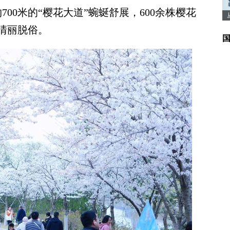
0米的“樱花大道”蜿蜒舒展，600余株樱花
清丽脱俗。