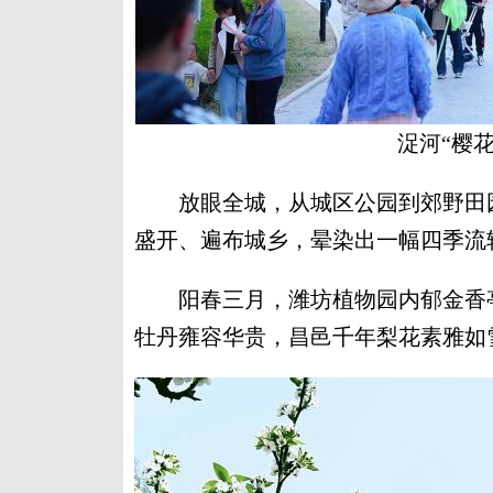
浞河“樱
放眼全城，从城区公园到郊野田园
盛开、遍布城乡，晕染出一幅四季流
阳春三月，潍坊植物园内郁金香亭
牡丹雍容华贵，昌邑千年梨花素雅如