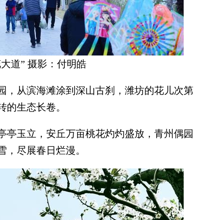
花大道” 摄影：付明皓
，从滨海滩涂到深山古刹，潍坊的花儿次第
转的生态长卷。
亭玉立，安丘万亩桃花灼灼盛放，青州偶园
雪，尽展春日烂漫。