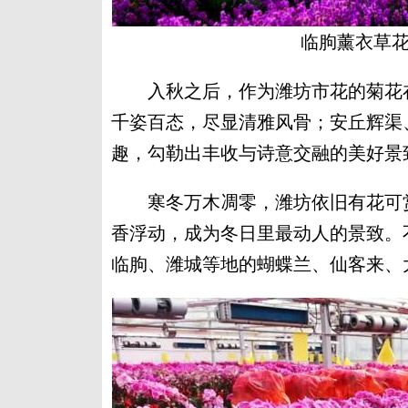
临朐薰衣草花
入秋之后，作为潍坊市花的菊花在
千姿百态，尽显清雅风骨；安丘辉渠
趣，勾勒出丰收与诗意交融的美好景
寒冬万木凋零，潍坊依旧有花可赏
香浮动，成为冬日里最动人的景致。
临朐、潍城等地的蝴蝶兰、仙客来、