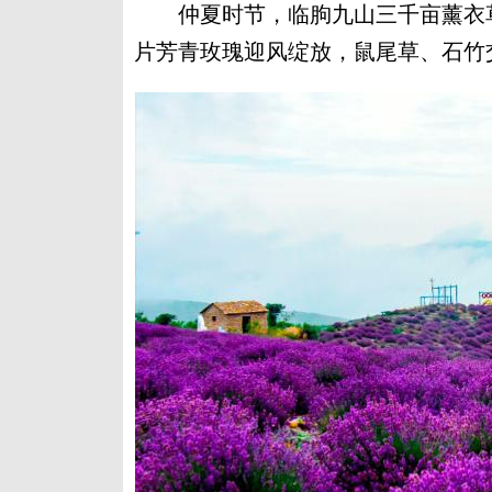
仲夏时节，临朐九山三千亩薰衣草
片芳青玫瑰迎风绽放，鼠尾草、石竹