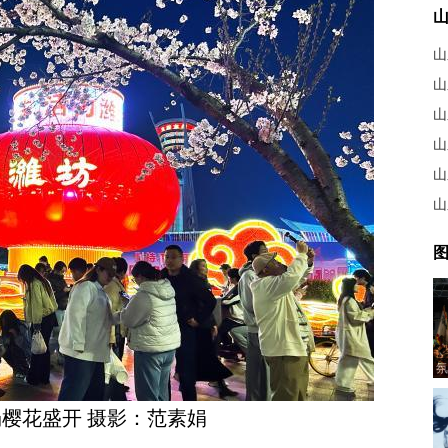
山
山
山
图
氛
樱花盛开 摄影：范素娟