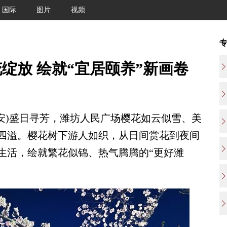
国际
图片
视频
绽放 绘就“宜居颐养”新画卷
安)盛日寻芳，潍坊人民广场樱花如云似雪、美
四溢。樱花树下游人如织，从日间赏花到夜间
生活，绘就繁花似锦、热气腾腾的“更好潍