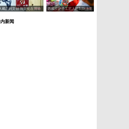
从藏品到文创 马文化在博物
西藏拉萨手工艺人赶制酥油花
馆“奔”向新岁
喜迎藏历新年
国内新闻