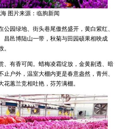
海 图片来源：临朐新闻
公园绿地、街头巷尾傲然盛开，黄白紫红、
、昌邑博陆山一带，秋菊与田园硕果相映成
致。
、有香可闻。蜡梅凌霜绽放，金黄剔透、暗
不止户外，温室大棚内更是春意盎然，青州、
大花蕙兰竞相吐艳，芬芳满棚。