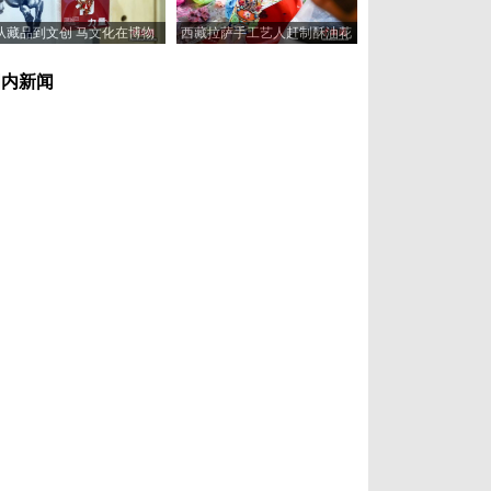
从藏品到文创 马文化在博物
西藏拉萨手工艺人赶制酥油花
馆“奔”向新岁
喜迎藏历新年
国内新闻