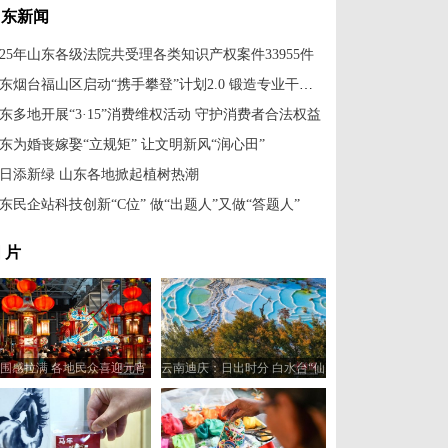
山东新闻
025年山东各级法院共受理各类知识产权案件33955件
山东烟台福山区启动“携手攀登”计划2.0 锻造专业干部队伍
东多地开展“3·15”消费维权活动 守护消费者合法权益
东为婚丧嫁娶“立规矩” 让文明新风“润心田”
日添新绿 山东各地掀起植树热潮
东民企站科技创新“C位” 做“出题人”又做“答题人”
 片
围感拉满 各地民众喜迎元宵
云南迪庆：日出时分 白水台“仙
佳节
人遗田”染金边