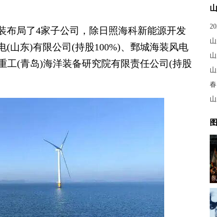
2
布局了4家子公司，除日照海科新能源开发
山东)有限公司(持股100%)、鄄城海装风电
山
船重工(青岛)海洋装备研究院有限责任公司(持股
山
春
山
图
氛