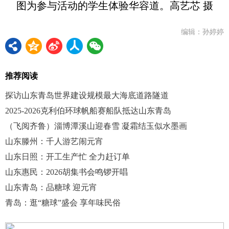
图为参与活动的学生体验华容道。高艺芯 摄
编辑：孙婷婷
推荐阅读
探访山东青岛世界建设规模最大海底道路隧道
2025-2026克利伯环球帆船赛船队抵达山东青岛
（飞阅齐鲁）淄博潭溪山迎春雪 凝霜结玉似水墨画
山东滕州：千人游艺闹元宵
山东日照：开工生产忙 全力赶订单
山东惠民：2026胡集书会鸣锣开唱
山东青岛：品糖球 迎元宵
青岛：逛“糖球”盛会 享年味民俗