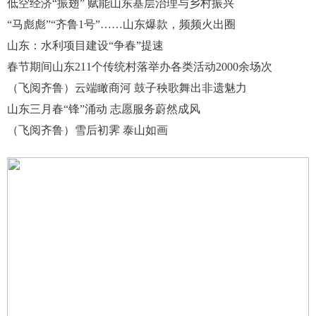
低空经济“振翅” 赋能山东基层治理与乡村振兴
“马彪彪”“齐鲁1号”……山东爆款，频频火出圈
山东：水利项目建设“争春”提速
春节期间山东211个传统村落举办各类活动2000余场次
（飞阅齐鲁）云端瞰商河 鼓子秧歌舞出非遗魅力
山东三月春“锋”涌动 志愿服务蔚然成风
（飞阅齐鲁）雪后初霁 泰山如画