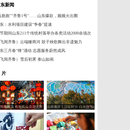
山东新闻
马彪彪”“齐鲁1号”……山东爆款，频频火出圈
东：水利项目建设“争春”提速
节期间山东211个传统村落举办各类活动2000余场次
飞阅齐鲁）云端瞰商河 鼓子秧歌舞出非遗魅力
东三月春“锋”涌动 志愿服务蔚然成风
飞阅齐鲁）雪后初霁 泰山如画
 片
围感拉满 各地民众喜迎元宵
云南迪庆：日出时分 白水台“仙
佳节
人遗田”染金边