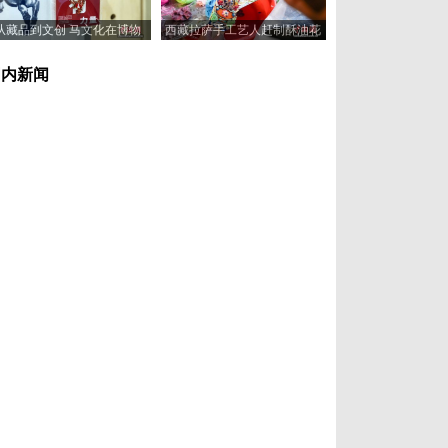
从藏品到文创 马文化在博物
西藏拉萨手工艺人赶制酥油花
馆“奔”向新岁
喜迎藏历新年
国内新闻