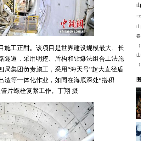
“
山
春
（
目施工正酣。该项目是世界建设规模最大、长
山
路隧道，采用明挖、盾构和钻爆法组合工法施
（
四局集团负责施工，采用“海天号”超大直径盾
出渣等一体化作业，如同在海底深处“搭积
图
管片螺栓复紧工作。丁翔 摄
氛