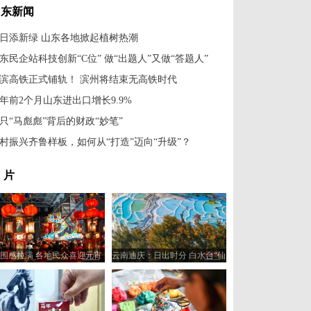
山东新闻
日添新绿 山东各地掀起植树热潮
东民企站科技创新“C位” 做“出题人”又做“答题人”
滨高铁正式铺轨！ 滨州将结束无高铁时代
年前2个月山东进出口增长9.9%
只“马彪彪”背后的财政“妙笔”
村振兴齐鲁样板，如何从“打造”迈向“升级”？
 片
围感拉满 各地民众喜迎元宵
云南迪庆：日出时分 白水台“仙
佳节
人遗田”染金边