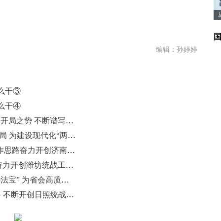
编辑：孙婷婷
么干③
么干④
部长说|吕珊珊：砥砺奋进之志 干出开局之势 不断谱写潍坊统战事业高质量发展新篇章
书记谈丨李长萍：发挥优势 服务大局 为建设现代化“两河明珠”城市贡献统战力量
部长说丨张勇强：突出“114454”工作思路奋力开创济南统战工作新局面
书记谈|刘运：团结奋进 同心致远 奋力开创潍坊统战工作高质量发展新局面
书记谈丨刘强：用好统一战线“重要法宝” 为省会高质量发展赋能添彩
书记谈∣李在武：扛牢使命 实干奋斗 不断开创日照统战工作新局面