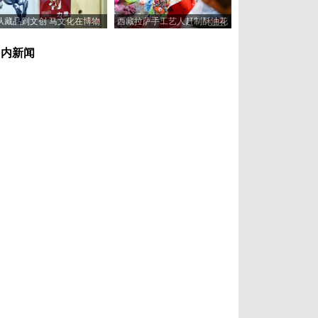
从藏品到文创 马文化在博物
西藏拉萨手工艺人赶制酥油花
馆“奔”向新岁
喜迎藏历新年
国内新闻