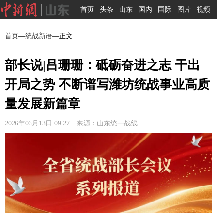
首页
头条
山东
国内
国际
图片
视频
首页
—
统战新语
—正文
部长说|吕珊珊：砥砺奋进之志 干出
开局之势 不断谱写潍坊统战事业高质
量发展新篇章
2026年03月13日 09:27 来源：山东统一战线