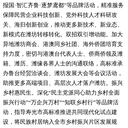
报国·智汇齐鲁·逐梦鸢都”等品牌活动，精准服务
保障民营企业科技创新、党外科技人才科研攻
关、海归创新创业，推动更多新技术、新业态、
新模式在潍坊转移转化。双招双引增动能。加大
异地潍坊商会、港澳同乡社团、海外侨团培育支
持力度，密切与港澳台代表人士、侨商侨领及潍
籍、潍历、潍缘各界人士的沟通联络，高标准承
办鲁台经贸洽谈会、潍坊发展大会等会议活动，
助推更多高端项目、高层次人才落户潍坊。振兴
乡村惠民生。深化“民主党派同心助力乡村全面
振兴行动”“万企兴万村”“知联乡村行”等品牌活
动，指导寿光市高标准推进共同现代化试点建
设，将民族村居纳入全市乡村振兴片区发展规