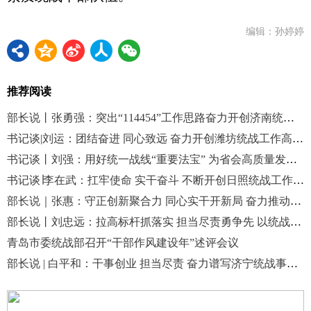
编辑：孙婷婷
推荐阅读
部长说丨张勇强：突出“114454”工作思路奋力开创济南统战工作新局面
书记谈|刘运：团结奋进 同心致远 奋力开创潍坊统战工作高质量发展新局面
书记谈丨刘强：用好统一战线“重要法宝” 为省会高质量发展赋能添彩
书记谈∣李在武：扛牢使命 实干奋斗 不断开创日照统战工作新局面
部长说｜张惠：守正创新聚合力 同心实干开新局 奋力推动新时代统战工作高质量发展
部长说丨刘忠远：拉高标杆抓落实 担当尽责勇争先 以统战实效助力“十五五”精彩开局
青岛市委统战部召开“干部作风建设年”述评会议
部长说 | 白平和：干事创业 担当尽责 奋力谱写济宁统战事业新篇章