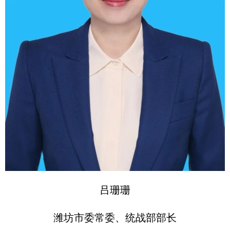
吕珊珊
潍坊市委常委、统战部部长