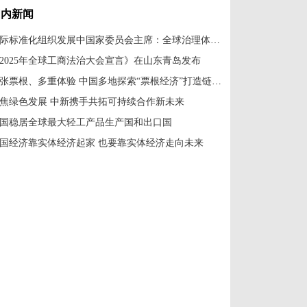
国内新闻
国际标准化组织发展中国家委员会主席：全球治理体系改革应共建共享
2025年全球工商法治大会宣言》在山东青岛发布
一张票根、多重体验 中国多地探索“票根经济”打造链式消费新场景
焦绿色发展 中新携手共拓可持续合作新未来
国稳居全球最大轻工产品生产国和出口国
国经济靠实体经济起家 也要靠实体经济走向未来