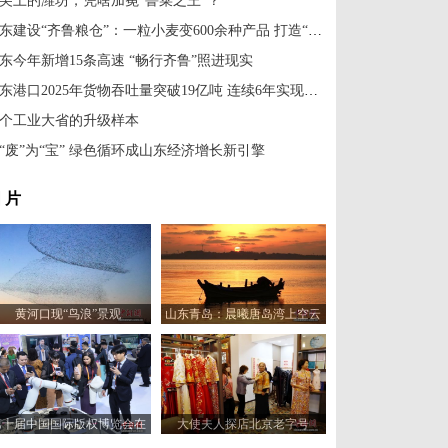
尖上的潍坊，凭啥加冕“鲁菜之王”？
山东建设“齐鲁粮仓”：一粒小麦变600余种产品 打造“中国食用植物油田”
东今年新增15条高速 “畅行齐鲁”照进现实
山东港口2025年货物吞吐量突破19亿吨 连续6年实现亿吨级增长
个工业大省的升级样本
“废”为“宝” 绿色循环成山东经济增长新引擎
 片
黄河口现“鸟浪”景观
山东青岛：晨曦唐岛湾上空云
霞变幻 宛如油画
第十届中国国际版权博览会在
大使夫人探店北京老字号
山东青岛开幕