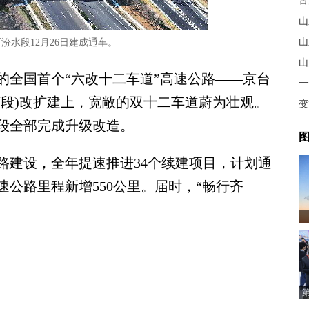
舌
山
汾水段12月26日建成通车。
的全国首个“六改十二车道”高速公路——京台
一
济段)改扩建上，宽敞的双十二车道蔚为壮观。
变
段全部完成升级改造。
图
建设，全年提速推进34个续建项目，计划通
速公路里程新增550公里。届时，“畅行齐