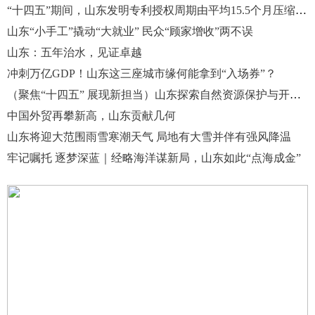
“十四五”期间，山东发明专利授权周期由平均15.5个月压缩至70天
山东“小手工”撬动“大就业” 民众“顾家增收”两不误
山东：五年治水，见证卓越
冲刺万亿GDP！山东这三座城市缘何能拿到“入场券”？
（聚焦“十四五” 展现新担当）山东探索自然资源保护与开发协同路径
中国外贸再攀新高，山东贡献几何
山东将迎大范围雨雪寒潮天气 局地有大雪并伴有强风降温
牢记嘱托 逐梦深蓝｜经略海洋谋新局，山东如此“点海成金”