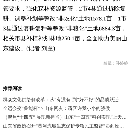
管要求，强化森林资源监管，2市4县通过拆除复
耕、调整补划等整改“非农化”土地1578.1亩，1市
3县通过复耕复种等整改“非粮化”土地6884.3亩，
相关市县补植补划林地250.1亩，全面助力美丽山
东建设。(记者 刘童)
编辑：孙婷婷
推荐阅读
群众文化供给侧改革：从“有没有”到“好不好”的品质跃迁
全运会变“鲁能杯”？山东网友：请容许我小小的骄傲
（聚焦“十四五” 展现新担当）山东“十四五”科创实现“上天入地下海”
山东省政协召开“黄河流域生态保护专项民主监督”协商座谈会