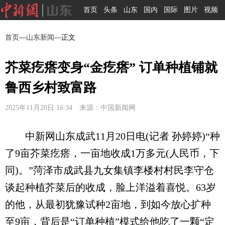
首页
头条
山东
国内
国际
图片
视频
首页
—
山东新闻
—正文
芥菜疙瘩变身“金疙瘩” 订单种植铺就
鲁西乡村致富路
2025年11月20日 16:34 来源：中国新闻网
中新网山东成武11月20日电(记者 孙婷婷)“种
了9亩芥菜疙瘩，一亩地收成1万多元(人民币，下
同)。”菏泽市成武县九女集镇李楼村村民李守仓
谈起种植芥菜后的收成，脸上洋溢着喜悦。63岁
的他，从最初犹豫试种2亩地，到如今放心扩种
至9亩，背后是“订单种植”模式给他吃了一颗“定