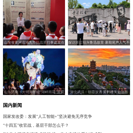
山东省黄河流域九市抗战英烈事迹展在
探访浙江绍兴鲁迅故里 暑期尾声人气不
济南开展
减
山东济南：大明湖智能“湖畔雨荷”景观
湖北武汉：朝霞泼洒 黄鹤楼美如油画
亮灯
国内新闻
国家发改委：发展“人工智能+”坚决避免无序竞争
“十四五”收官战，基层干部怎么干？