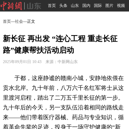
首页
头条
山东
国内
国际
图片
视频
首页
—
社会
—正文
新长征 再出发 “连心工程 重走长征
路”健康帮扶活动启动
2025年09月01日 10:43 来源：中新网山东
于都，这座静谧的赣南小城，安静地依偎在
贡水北岸。九十年前，八万六千名红军将士从这
里渡河启程，踏出了二万五千里长征的第一步。
九十年后的今天，另一支队伍沿着相同的路线走
来——他们带着医疗器械、药品与专业知识，循
着革命先辈的足迹，投身于一场守护健康的“新