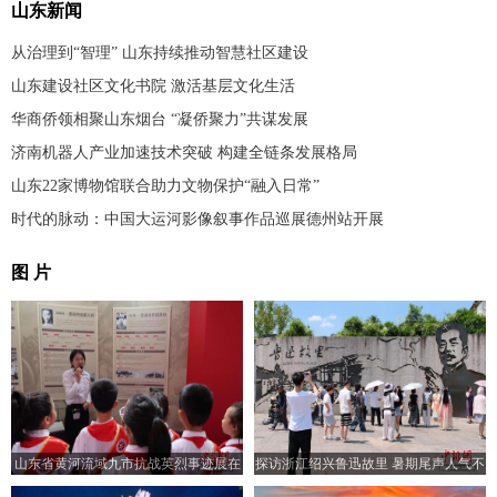
山东新闻
从治理到“智理” 山东持续推动智慧社区建设
山东建设社区文化书院 激活基层文化生活
华商侨领相聚山东烟台 “凝侨聚力”共谋发展
济南机器人产业加速技术突破 构建全链条发展格局
山东22家博物馆联合助力文物保护“融入日常”
时代的脉动：中国大运河影像叙事作品巡展德州站开展
图 片
山东省黄河流域九市抗战英烈事迹展在
探访浙江绍兴鲁迅故里 暑期尾声人气不
济南开展
减