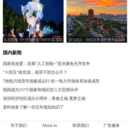
山东济南：大明湖智能“湖畔雨荷”景观
湖北武汉：朝霞泼洒 黄鹤楼美如油画
亮灯
国内新闻
国家发改委：发展“人工智能+”坚决避免无序竞争
“十四五”收官战，基层干部怎么干？
7地电力现货市场建成运行 统一电力市场体系加速成型
我国成为157个国家和地区前三大贸易伙伴
深圳经济特区成立45周年：青春之城 逐梦之城
是时候多了解一些五年规划知识了
关于我们
About us
联系我们
广告服务